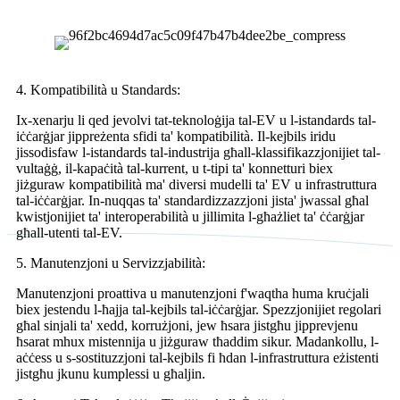
4. Kompatibilità u Standards:
Ix-xenarju li qed jevolvi tat-teknoloġija tal-EV u l-istandards tal-
iċċarġjar jippreżenta sfidi ta' kompatibilità. Il-kejbils iridu
jissodisfaw l-istandards tal-industrija għall-klassifikazzjonijiet tal-
vultaġġ, il-kapaċità tal-kurrent, u t-tipi ta' konnetturi biex
jiżguraw kompatibilità ma' diversi mudelli ta' EV u infrastruttura
tal-iċċarġjar. In-nuqqas ta' standardizzazzjoni jista' jwassal għal
kwistjonijiet ta' interoperabilità u jillimita l-għażliet ta' ċċarġjar
għall-utenti tal-EV.
5. Manutenzjoni u Servizzjabilità:
Manutenzjoni proattiva u manutenzjoni f'waqtha huma kruċjali
biex jestendu l-ħajja tal-kejbils tal-iċċarġjar. Spezzjonijiet regolari
għal sinjali ta' xedd, korrużjoni, jew ħsara jistgħu jipprevjenu
ħsarat mhux mistennija u jiżguraw tħaddim sikur. Madankollu, l-
aċċess u s-sostituzzjoni tal-kejbils fi ħdan l-infrastruttura eżistenti
jistgħu jkunu kumplessi u għaljin.