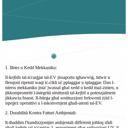
1. Ilbies u Kedd Mekkaniku:
Il-kejbils tal-iċċarġjar tal-EV jissaportu tgħawwiġ, tidwir u
flessjoni ripetuti waqt iċ-ċikli ta' pplaggjar u splaggjar. Dan l-
istress mekkaniku jista' jwassal għal xedd u kedd maż-żmien, u
jikkomprometti l-integrità strutturali tal-kejbil u potenzjalment
jikkawża ħsarat. Il-ħtieġa għal sostituzzjoni frekwenti żżid l-
ispejjeż operattivi u l-inkonvenjent għall-utenti tal-EV.
2. Durabilità Kontra Fatturi Ambjentali:
It-tħaddim f'kundizzjonijiet ambjentali differenti joħloq sfidi
għall-kejbils tal-iċċarġjar. L-esponiment għar-radjazzjoni UV, il-