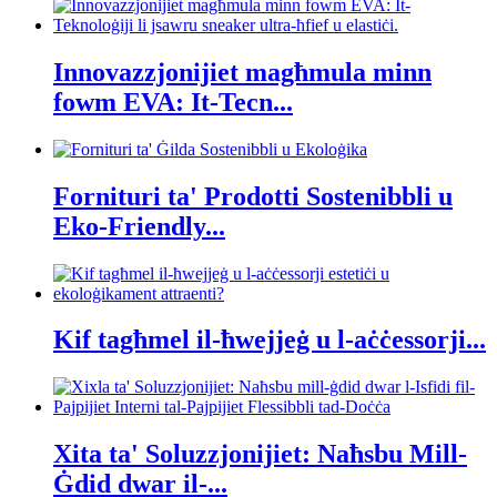
Innovazzjonijiet magħmula minn
fowm EVA: It-Tecn...
Fornituri ta' Prodotti Sostenibbli u
Eko-Friendly...
Kif tagħmel il-ħwejjeġ u l-aċċessorji...
Xita ta' Soluzzjonijiet: Naħsbu Mill-
Ġdid dwar il-...