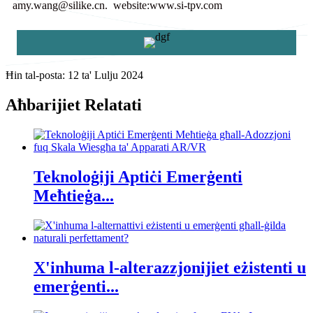
amy.wang@silike.cn. website:www.si-tpv.com
Ħin tal-posta: 12 ta' Lulju 2024
Aħbarijiet Relatati
Teknoloġiji Aptiċi Emerġenti
Meħtieġa...
X'inhuma l-alterazzjonijiet eżistenti u
emerġenti...