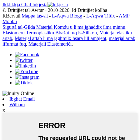
Ikklikkja Għal Inkjesta
© Drittijiet tal-Awtur - 2010-2026: Id-Drittijiet kollha
Riżervati.
Mappa tas-sit
-
L-Aqwa Blogg
-
L-Aqwa Tiftix
-
AMP
Mobbli
Sigurtà tal-Ġilda Materjal Komdu u li ma jgħaddix ilma minnu
,
Elastomeru Termoplastiku Bbażat fuq is-Silikon
,
Materjal elastiku
artab
,
Materjal artab li ma jagħmilx ħsara lill-ambjent
,
materjal artab
iffurmat fuq
,
Materjali Elastomeriċi
,
Ibgħat Email
William
x