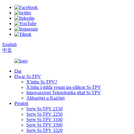
English
中文
Dar
Dwar Si-TPV
X'inhu Si-TPV?
X'inhu l-ġilda vegan tas-silikon Si-TPV
Innovazzjoni Teknoloġika għal Si-TPV
Aħbarijiet u Każijiet
Prodott
Serje Si-TPV 2150
Serje Si-TPV 2250
Serje Si-TPV 3100
Serje Si-TPV 3300
Serje Si-TPV 3320