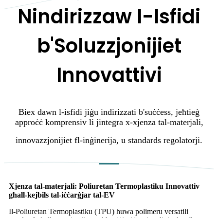
Nindirizzaw l-Isfidi
b'Soluzzjonijiet
Innovattivi
Biex dawn l-isfidi jiġu indirizzati b'suċċess, jeħtieġ
approċċ komprensiv li jintegra x-xjenza tal-materjali,
innovazzjonijiet fl-inġinerija, u standards regolatorji.
Xjenza tal-materjali: Poliuretan Termoplastiku Innovattiv
għall-kejbils tal-iċċarġjar tal-EV
Il-Poliuretan Termoplastiku (TPU) huwa polimeru versatili