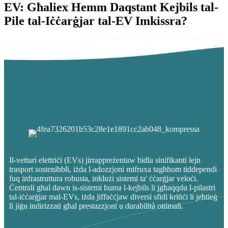
EV: Għaliex Hemm Daqstant Kejbils tal-
Pile tal-Iċċarġjar tal-EV Imkissra?
Il-vetturi elettriċi (EVs) jirrappreżentaw bidla sinifikanti lejn
trasport sostenibbli, iżda l-adozzjoni mifruxa tagħhom tiddependi
fuq infrastruttura robusta, inklużi sistemi ta' ċċarġjar veloċi.
Ċentrali għal dawn is-sistemi huma l-kejbils li jgħaqqdu l-pilastri
tal-iċċarġjar mal-EVs, iżda jiffaċċjaw diversi sfidi kritiċi li jeħtieġ
li jiġu indirizzati għal prestazzjoni u durabilità ottimali.