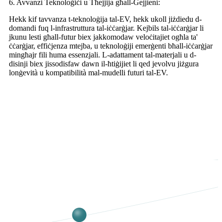
6. Avvanzi Teknoloġiċi u Tħejjija għall-Ġejjieni:
Hekk kif tavvanza t-teknoloġija tal-EV, hekk ukoll jiżdiedu d-
domandi fuq l-infrastruttura tal-iċċarġjar. Kejbils tal-iċċarġjar li
jkunu lesti għall-futur biex jakkomodaw veloċitajiet ogħla ta'
ċċarġjar, effiċjenza mtejba, u teknoloġiji emerġenti bħall-iċċarġjar
mingħajr fili huma essenzjali. L-adattament tal-materjali u d-
disinji biex jissodisfaw dawn il-ħtiġijiet li qed jevolvu jiżgura
lonġevità u kompatibilità mal-mudelli futuri tal-EV.