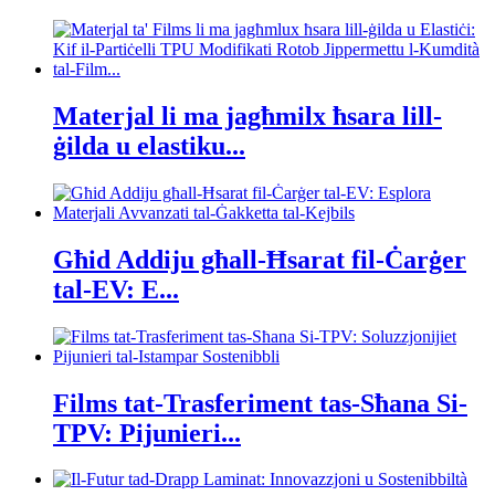
Materjal li ma jagħmilx ħsara lill-
ġilda u elastiku...
Għid Addiju għall-Ħsarat fil-Ċarġer
tal-EV: E...
Films tat-Trasferiment tas-Sħana Si-
TPV: Pijunieri...