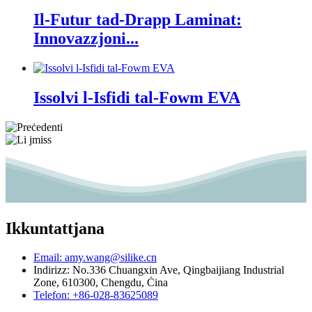
Il-Futur tad-Drapp Laminat:
Innovazzjoni...
Issolvi l-Isfidi tal-Fowm EVA
Ikkuntattjana
Email: amy.wang@silike.cn
Indirizz: No.336 Chuangxin Ave, Qingbaijiang Industrial
Zone, 610300, Chengdu, Ċina
Telefon: +86-028-83625089