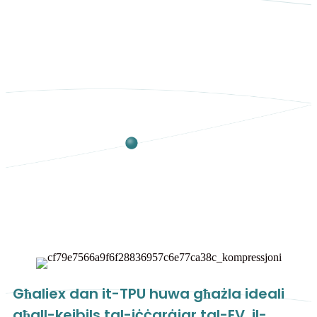
Għaliex dan it-TPU huwa għażla ideali
għall-kejbils tal-iċċarġjar tal-EV, il-