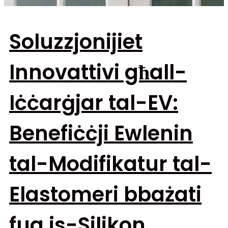
Soluzzjonijiet
Innovattivi għall-
Iċċarġjar tal-EV:
Benefiċċji Ewlenin
tal-Modifikatur tal-
Elastomeri bbażati
fuq is-Silikon