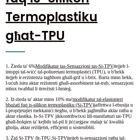
Termoplastiku
għat-TPU
1. Żieda ta' 6%
Modifikatur tas-Sensazzjoni tas-Si-TPV
itejjeb l-
intoppi tal-wiċċ tal-poliuretani termoplastiċi (TPU), u b'hekk
itejjeb ir-reżistenza tagħhom għall-grif u l-brix. Barra minn hekk,
l-uċuħ isiru aktar reżistenti għall-assorbiment tat-trab, sensazzjoni
mhux twaħħal li tirreżisti l-ħmieġ.
2. Iż-żieda ta' aktar minn 10% ma'
modifikatur tal-elastomeri
bbażati fuq is-silikon termoplastiku (Si-TPV)
jaffettwa l-ebusija u
l-proprjetajiet mekkaniċi tiegħu, u b'hekk jagħmilha aktar ratba u
aktar elastika. Is-Si-TPV jikkontribwixxi lill-manifatturi tat-TPU
għall-ħolqien ta' kejbils tal-pil li jiċċarġjaw malajr ta' kwalità
għolja, aktar reżiljenti, effiċjenti u sostenibbli.
3. Żid Si-TPV fit-TPU,
Si-TPV
itejjeb is-sensazzjoni ratba tal-