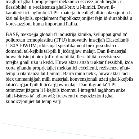
magħruf għall-proprjetajiet mekkaniċi eċċezzjonali tiegħu, il-
flessibbiltà, u r-reżistenza għall-brix u l-kimiċi. Dawn il-
karatteristiċi jagħmlu t-TPU materjal ideali għall-insulazzjoni u l-
kisi tal-kejbils, speċjalment f'applikazzjonijiet fejn id-durabbiltà u
l-prestazzjoni huma importanti ħafna.
BASF, mexxejja globali fl-industrija kimika, żviluppat grad ta'
poliuretan termoplastiku (TPU) innovattiv imsejjaħ Elastollan®
1180A10WDM, iddisinjat speċifikament biex jissodisfa d-
domandi tal-kejbils tal-pili li jiċċarġjaw malajr. Dan il-materjal
huwa ddisinjat biex joffri durabilità, flessibilità u reżistenza
mtejba għall-użu u kedd. Huwa aktar artab u aktar flessibbli, iżda
xorta għandu proprjetajiet mekkaniċi eċċellenti, reżistenza għat-
temp u ritardanza tal-fjammi. Barra minn hekk, huwa aktar faċli
biex timmaniġġah milli materjali konvenzjonali użati għall-kejbils
tal-iċċarġjar f'pili li jiċċarġjaw malajr. Dan il-grad ta' TPU
ottimizzat jiżgura li l-kejbils iżommu l-integrità tagħhom anke
taħt l-istress ta' tgħawwiġ frekwenti u espożizzjoni għal
kundizzjonijiet tat-temp varji.