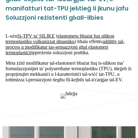
manifatturi tat-TPU jeħtieġ li jkunu jafu
Soluzzjoni reżistenti għall-ilbies
L-użu
Si-TPV ta' SILIKE
(
elastomeru bbażat fuq silikon
termoplastiku vulkanizzat dinamiku
) bħala effettiv
addittiv tal-
proċess u modifikatur tas-sensazzjoni għal elastomeri
termoplastiċi
jippreżenta soluzzjoni prattika.
Meta żżid modifikatur tal-elastomeri bbażat fuq is-silikon ma'
formulazzjonijiet ta' polyurethane termoplastiku (TPU), ittejjeb il-
proprjetajiet mekkaniċi u l-karatteristiċi tal-wiċċ tat-TPU, u
tottimizza l-prestazzjoni tiegħu fil-kejbils tal-iċċarġjar tal-EV.