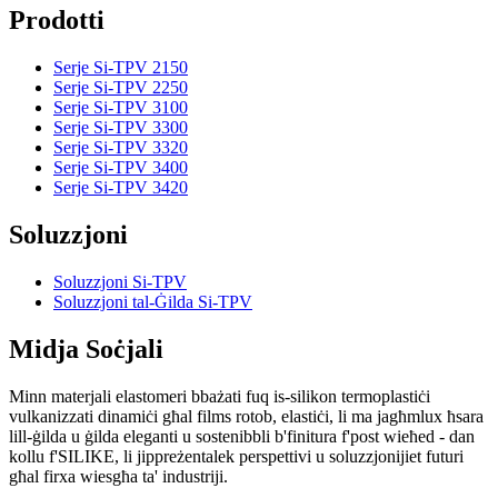
Prodotti
Serje Si-TPV 2150
Serje Si-TPV 2250
Serje Si-TPV 3100
Serje Si-TPV 3300
Serje Si-TPV 3320
Serje Si-TPV 3400
Serje Si-TPV 3420
Soluzzjoni
Soluzzjoni Si-TPV
Soluzzjoni tal-Ġilda Si-TPV
Midja Soċjali
Minn materjali elastomeri bbażati fuq is-silikon termoplastiċi
vulkanizzati dinamiċi għal films rotob, elastiċi, li ma jagħmlux ħsara
lill-ġilda u ġilda eleganti u sostenibbli b'finitura f'post wieħed - dan
kollu f'SILIKE, li jippreżentalek perspettivi u soluzzjonijiet futuri
għal firxa wiesgħa ta' industriji.