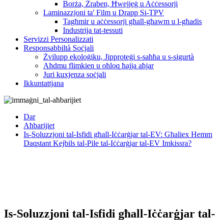
Borża, Żraben, Ħwejjeġ u Aċċessorji
Laminazzjoni ta' Film u Drapp Si-TPV
Tagħmir u aċċessorji għall-għawm u l-għadis
Industrija tat-tessuti
Servizzi Personalizzati
Responsabbiltà Soċjali
Żvilupp ekoloġiku, Jipproteġi s-saħħa u s-sigurtà
Aħdmu flimkien u oħloq ħajja aħjar
Juri kuxjenza soċjali
Ikkuntattjana
Dar
Aħbarijiet
Is-Soluzzjoni tal-Isfidi għall-Iċċarġjar tal-EV: Għaliex Hemm
Daqstant Kejbils tal-Pile tal-Iċċarġjar tal-EV Imkissra?
Is-Soluzzjoni tal-Isfidi għall-Iċċarġjar tal-