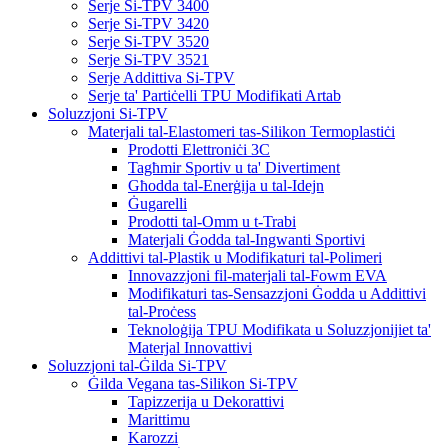
Serje Si-TPV 3400
Serje Si-TPV 3420
Serje Si-TPV 3520
Serje Si-TPV 3521
Serje Addittiva Si-TPV
Serje ta' Partiċelli TPU Modifikati Artab
Soluzzjoni Si-TPV
Materjali tal-Elastomeri tas-Silikon Termoplastiċi
Prodotti Elettroniċi 3C
Tagħmir Sportiv u ta' Divertiment
Għodda tal-Enerġija u tal-Idejn
Ġugarelli
Prodotti tal-Omm u t-Trabi
Materjali Ġodda tal-Ingwanti Sportivi
Addittivi tal-Plastik u Modifikaturi tal-Polimeri
Innovazzjoni fil-materjali tal-Fowm EVA
Modifikaturi tas-Sensazzjoni Ġodda u Addittivi
tal-Proċess
Teknoloġija TPU Modifikata u Soluzzjonijiet ta'
Materjal Innovattivi
Soluzzjoni tal-Ġilda Si-TPV
Ġilda Vegana tas-Silikon Si-TPV
Tapizzerija u Dekorattivi
Marittimu
Karozzi