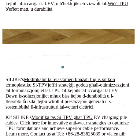
kejbil tal-iċċarġjar tal-EV, u b'hekk jikseb viżwali tal-
Wiċċ TPU
b'effett matt
, u durabilità.
SILIKE's
Modifikatur tal-elastomeri bbażati fuq is-silikon
termoplastiku Si-TPV
joffri strateġiji ġodda għall-ottimizzazzjoni
tal-formulazzjonijiet tat-TPU fil-kejbils tal-iċċarġjar tal-EV.
Dawn is-soluzzjonijiet mhux biss itejbu d-durabbiltà u l-
flessibbiltà iżda jtejbu wkoll il-prestazzjoni ġenerali u s-
sostenibbiltà fl-infrastrutturi tal-vetturi elettriċi.
Kif SILIKE's
Modifika tas-Si-TPV għat-TPU
EV charging pile
cables. Click here for innovative anti-wear strategies to optimize
TPU formulations and achieve superior cable performance.
Learn more, Contact us at Tel: +86-28-83625089 or via email: