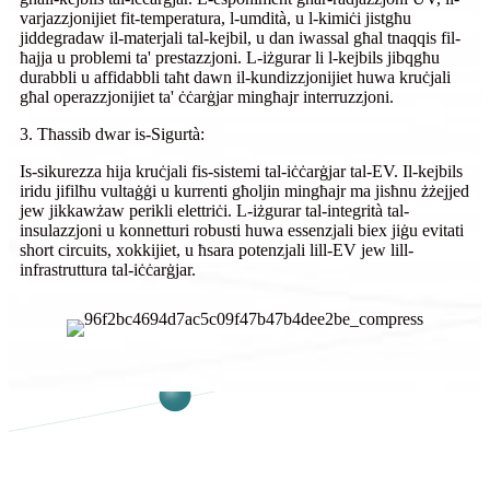
varjazzjonijiet fit-temperatura, l-umdità, u l-kimiċi jistgħu
jiddegradaw il-materjali tal-kejbil, u dan iwassal għal tnaqqis fil-
ħajja u problemi ta' prestazzjoni. L-iżgurar li l-kejbils jibqgħu
durabbli u affidabbli taħt dawn il-kundizzjonijiet huwa kruċjali
għal operazzjonijiet ta' ċċarġjar mingħajr interruzzjoni.
3. Tħassib dwar is-Sigurtà:
Is-sikurezza hija kruċjali fis-sistemi tal-iċċarġjar tal-EV. Il-kejbils
iridu jifilħu vultaġġi u kurrenti għoljin mingħajr ma jisħnu żżejjed
jew jikkawżaw perikli elettriċi. L-iżgurar tal-integrità tal-
insulazzjoni u konnetturi robusti huwa essenzjali biex jiġu evitati
short circuits, xokkijiet, u ħsara potenzjali lill-EV jew lill-
infrastruttura tal-iċċarġjar.